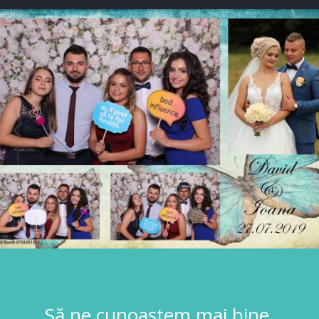
Să ne cunoaștem mai bine.