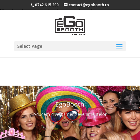
0742 615 200
contact@egobooth.ro
Warning
: A non-numeric value encountered in
/home/egobooth/public_html/wp-content/themes/Divi-
3/functions.php
on line
5763
Select Page
EgoBooth
Aducem divertisment evenimentelor
tale.